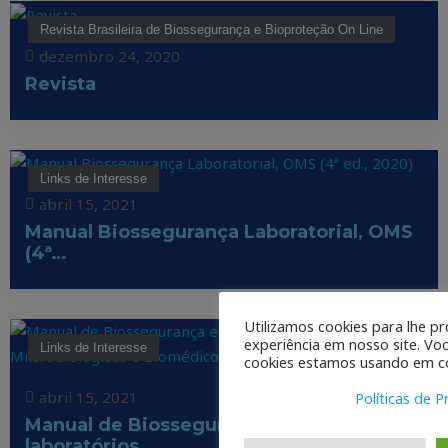
Revista Brasileira de Biossegurança e Bioproteção On Line
dezembro 24, 2020
Revista
Links de Interesse
abril 15, 2021
Manual Biossegurança Laboratorial, OMS
(4ª…
Utilizamos cookies para lhe p
experiência em nosso site. Vo
Links de Interesse
cookies estamos usando em co
abril 15, 2021
Políticas de P
Manual de Biossegurança em
laboratórios…