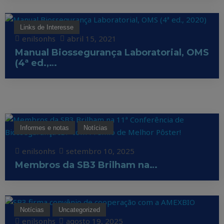
Links de Interesse
enilsonhs
abril 15, 2021
Manual Biossegurança Laboratorial, OMS
(4ª ed.,…
Informes e notas
Notícias
enilsonhs
setembro 10, 2025
Membros da SB3 Brilham na…
Notícias
Uncategorized
enilsonhs
agosto 19, 2025