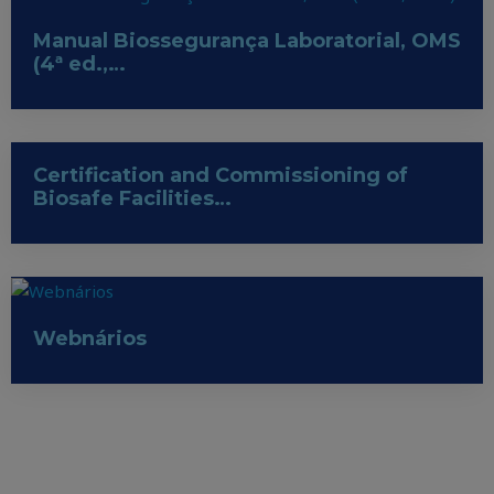
Manual Biossegurança Laboratorial, OMS
(4ª ed.,…
Certification and Commissioning of
Biosafe Facilities…
Webnários