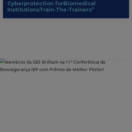
Cyberprotection forBiomedical
InstitutionsTrain-The-Trainers”