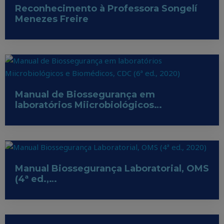
Reconhecimento à Professora Songelí
Menezes Freire
Manual de Biossegurança em
laboratórios Miicrobiológicos…
Manual Biossegurança Laboratorial, OMS
(4ª ed.,…