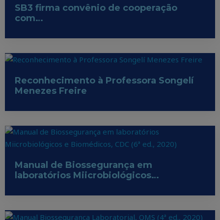
SB3 firma convênio de cooperação
com…
Reconhecimento à Professora Songelí
Menezes Freire
Manual de Biossegurança em
laboratórios Miicrobiológicos…