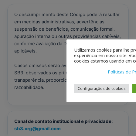
O descumprimento deste Código poderá resultar
em medidas administrativas, advertências,
suspensão de benefícios, comunicação formal,
apuração interna ou outras providências cabíveis,
conforme avaliação da Diretoria e das normas
Utilizamos cookies para lhe p
aplicáveis.
experiência em nosso site. Vo
cookies estamos usando em co
Casos omissos serão avaliados pela Diretoria da
Políticas de P
SB3, observados os princípios de ética,
transparência, proporcionalidade, ampla defesa e
razoabilidade.
Configurações de cookies
Canal de contato institucional e privacidade:
sb3.org@gmail.com