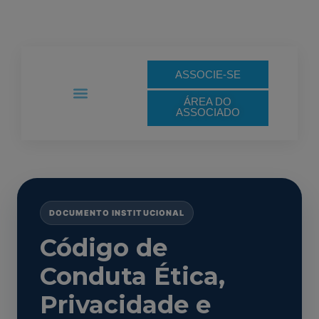
Ir
para
o
conteúdo
ASSOCIE-SE
ÁREA DO
ASSOCIADO
Links de Interesse
Notas Técnicas
DOCUMENTO INSTITUCIONAL
Código de
Conduta Ética,
Privacidade e