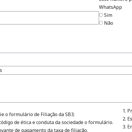
WhatsApp
Sim
Não
s
Pr
ie o formulário de Filiação da SB3;
Es
 código de ética e conduta da sociedade o formulário.
Em
vante de pagamento da taxa de filiação.