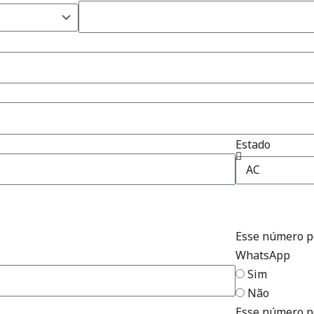
Estado
Esse número p
WhatsApp
Sim
Não
Esse número p