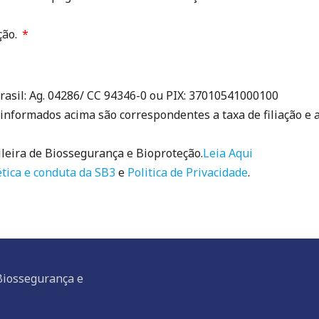
ção.
rasil: Ag. 04286/ CC 94346-0 ou PIX: 37010541000100
 informados acima são correspondentes a taxa de filiação e 
ileira de Biossegurança e Bioproteção.
Leia Aqui
ética e conduta da SB3
e
Politica de Privacidade
.
 Biossegurança e