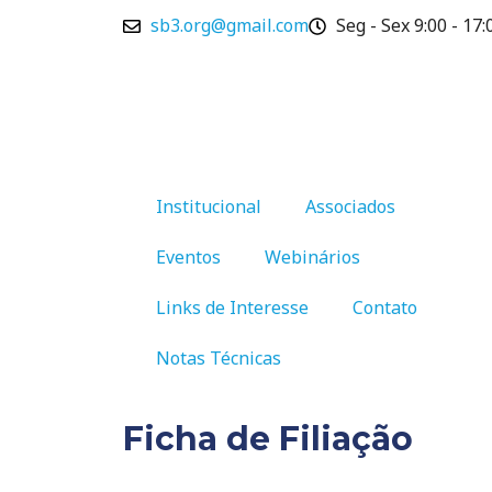
Ir
sb3.org@gmail.com
Seg - Sex 9:00 - 17:
para
o
conteúdo
Institucional
Associados
Eventos
Webinários
Links de Interesse
Contato
Notas Técnicas
Ficha de Filiação