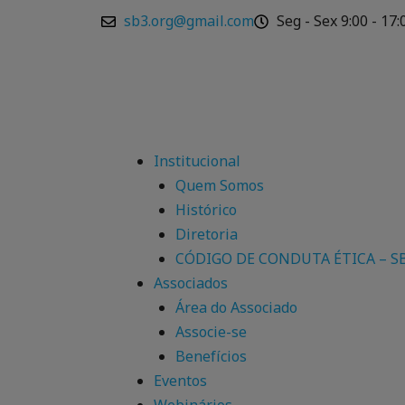
Ir
sb3.org@gmail.com
Seg - Sex 9:00 - 17:
para
o
conteúdo
Institucional
Quem Somos
Histórico
Diretoria
CÓDIGO DE CONDUTA ÉTICA – S
Associados
Área do Associado
Associe-se
Benefícios
Eventos