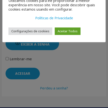
Utilizamos cookies para lhe proporcionar a melhor
Nome de usuário ou endereço de e-mail
experiência em nosso site. Você pode descobrir quais
cookies estamos usando em configurar.
Políticas de Privacidade
Senha
Configurações de cookies
Aceitar Todos
EXIBIR A SENHA
Lembrar-me
Perdeu a senha?