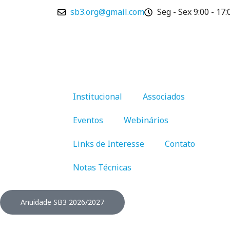
Ir
sb3.org@gmail.com
Seg - Sex 9:00 - 17:
para
o
conteúdo
Institucional
Associados
Eventos
Webinários
Links de Interesse
Contato
Notas Técnicas
Anuidade SB3 2026/2027